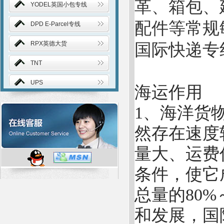
革、箱包、
YODEL英国小包专线
配件等常规
DPD E-Parcel专线
RPX英德大货
国际快递专
TNT
UPS
海运作用
FedEx
1、海洋货
DHL
然存在速度
EMS
量大、运费
邮政航空小包
条件，使它
中东专线
总量的80
台湾邮政快递
和发展，国