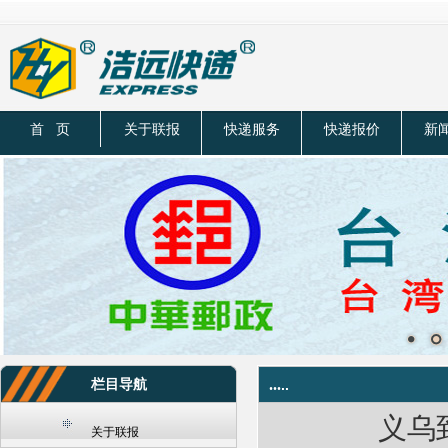
首 页
关于联报
快递服务
快递报价
新
栏目导航
...
..
义乌到
关于联报