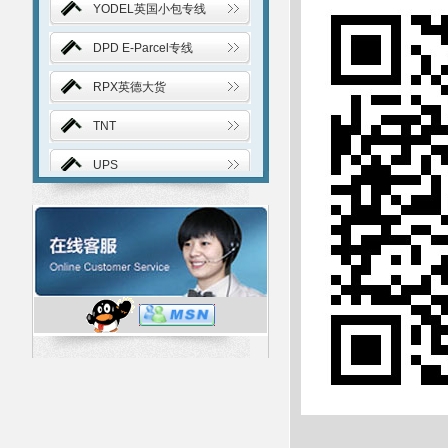
YODEL英国小包专线
DPD E-Parcel专线
RPX英德大货
TNT
UPS
FedEx
DHL
EMS
邮政航空小包
中东专线
台湾邮政快递